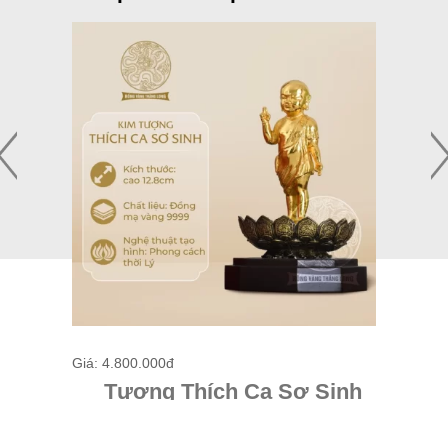
Giá: 4.800.000đ
Giá: 3.9
Tượng Thích Ca Sơ Sinh
Tư
12.8cm – Đồng mạ vàng
9.