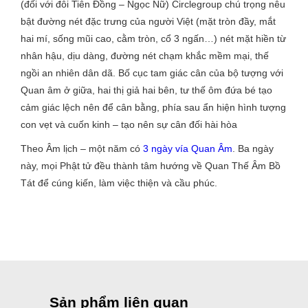
(đối với đôi Tiên Đồng – Ngọc Nữ) Circlegroup chú trọng nêu
bật đường nét đặc trưng của người Việt (mặt tròn đầy, mắt
hai mí, sống mũi cao, cằm tròn, cổ 3 ngấn…) nét mặt hiền từ
nhân hậu, dịu dàng, đường nét chạm khắc mềm mại, thế
ngồi an nhiên dân dã. Bố cục tam giác cân của bộ tượng với
Quan âm ở giữa, hai thị giả hai bên, tư thế ôm đứa bé tạo
cảm giác lệch nên để cân bằng, phía sau ẩn hiện hình tượng
con vẹt và cuốn kinh – tạo nên sự cân đối hài hòa
Theo Âm lịch – một năm có
3 ngày vía Quan Âm
. Ba ngày
này, mọi Phật tử đều thành tâm hướng về Quan Thế Âm Bồ
Tát để cúng kiến, làm việc thiện và cầu phúc.
Sản phẩm liên quan