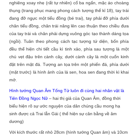
nghiêng xoay nhẹ (rất tự nhiên) cổ ba ngấn, mặc áo choàng
thụng (trang phục mang phong cách tượng thế kỉ 18), tay trái
đang đỡ ngực một tiểu đồng (bé trai), tay phải đỡ phía dưới
chân tiểu đồng, chân trái nâng lên cao thuận theo chiều đưa
của tay trái và chân phải dựng vuông góc tạo thành dáng tọa
(ngồi). Tuân theo phong cách tạc tượng tứ diện, bốn phía
đều thể hiện chi tiết cầu kì tinh xảo, phía sau tượng là một
chú vẹt đậu trên cành cây, dưới cành cây là một cuổn kinh
đặt trên mặt đá. Tượng an tọa trên một phiến đá, phía dưới
(mặt trước) là hình ảnh của lá sen, hoa sen đang thời kì khai
mở.
Hình tướng Quan Âm Tống Tử luôn đi cùng hai nhân vật là
Tiên Đồng Ngọc Nữ
– hai thị giả của Quan Âm, đồng thời
biểu hiện rõ sự ước nguyện của dân chúng cầu mong hạ
sinh được cả Trai lẫn Gái ( thể hiện sự cân bằng về âm
dương)
Với kích thước rất nhỏ 28cm (hình tướng Quan âm) và 10cm