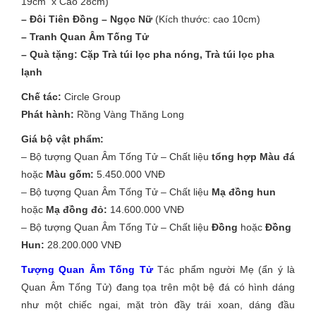
19cm x Cao 28cm)
– Đôi Tiên Đồng – Ngọc Nữ
(Kích thước: cao 10cm)
– Tranh Quan Âm Tống Tử
– Quà tặng: Cặp Trà túi lọc pha nóng, Trà túi lọc pha
lạnh
Chế tác:
Circle Group
Phát hành:
Rồng Vàng Thăng Long
Giá bộ vật phẩm:
– Bộ tượng Quan Âm Tống Tử – Chất liệu
tổng hợp Màu đá
hoặc
Màu gốm:
5.450.000 VNĐ
– Bộ tượng Quan Âm Tống Tử – Chất liệu
Mạ đồng hun
hoặc
Mạ đồng đỏ:
14.600.000 VNĐ
– Bộ tượng Quan Âm Tống Tử – Chất liệu
Đồng
hoặc
Đồng
Hun:
28.200.000 VNĐ
Tượng Quan Âm Tống Tử
Tác phẩm người Mẹ (ẩn ý là
Quan Âm Tống Tử) đang tọa trên một bệ đá có hình dáng
như một chiếc ngai, mặt tròn đầy trái xoan, dáng đầu