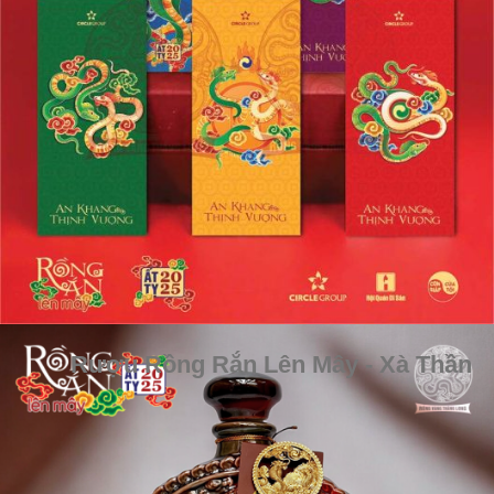
Rượu Rồng Rắn Lên Mây - Xà Thần