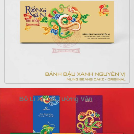
Bộ Lì Xì Cát Tường Vân