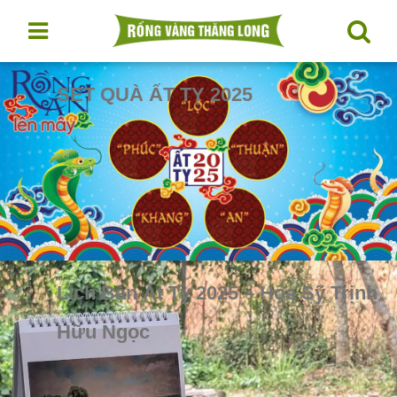
SET QUÀ ẤT TỴ 2025
Lịch Bàn Ất Tỵ 2025 – Họa Sỹ Trịnh
Hữu Ngọc