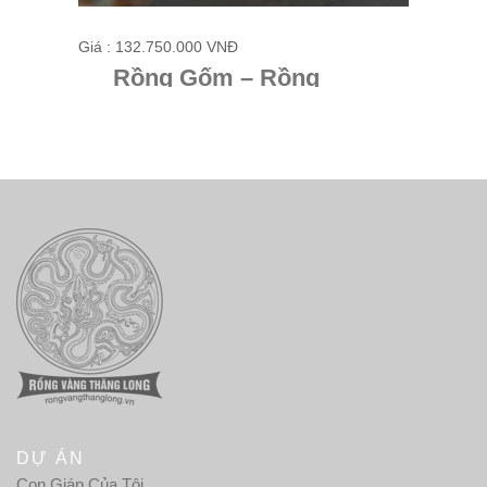
Giá : 132.750.000 VNĐ
Giá : 13
Rồng Gốm – Rồng
R
Phương Nam
Q
DỰ ÁN
Con Giáp Của Tôi