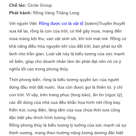
Chế tác:
Circle Group
Phát hành:
Rồng Vàng Thăng Long
Với người Việt:
Rồng được coi là vật tổ
(totem)Truyền thuyết
xưa kể lại, rồng là con của trời, có thể gây mưa, mang đến
mùa màng bội thu, vạn vật sinh sôi, khí trời mát mẻ. Rồng có
khả năng điều hòa nguyên khí của đất trời, ban phát sự tốt
lành cho trần gian. Loài vật này là biểu tượng của sức mạnh
vô biên, giúp cho doanh nhân làm ăn phát đạt nên nó có ý
nghĩa tối cao trong phong thủy.
Thời phong kiến, rồng là biểu tượng quyền lực của người
đứng đầu một đất nước. Vua còn được gọi là thiên tử, ý chỉ
con trời. Vì vậy, trên trang phục (long bào), ấn tín (ngọc tỷ),
các đồ dùng của nhà vua đều khắc họa hình nét rồng bay.
Kiến trúc cung điện, lăng tẩm của vua chúa thời xưa cũng
đặc biệt yêu thích hình tượng rồng.
Rồng phong thủy là biểu tượng lý tưởng của sức mạnh và sự
thịnh vượng, mang theo trường năng lượng dương đặc biệt