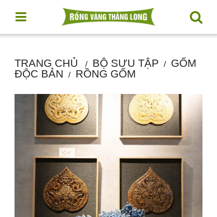
TRANG CHỦ
BỘ SƯU TẬP
GỐM
ĐỘC BẢN
RỒNG GỐM