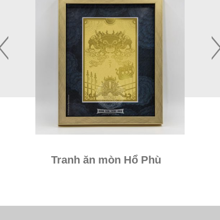
ổ
Tranh ăn mòn Hổ Phù
Tr
T