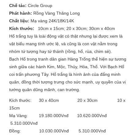
Chế tác:
Circle Group
Phát hành:
Rồng Vàng Thăng Long
Chất liệu:
Mạ vàng 24K/18K/14K
Kích thước:
10cm x 15cm; 20 x 30cm; 30cm x 40cm
Hổ trắng tuy là loài động vật có thật nhưng lại được xem là
vật biểu mang tính ước lệ, và cũng là con vật nằm trong
nhóm tứ tượng hay tứ thánh (rồng, hổ, rùa, chim sẻ).
Bạch Hổ trong tranh dân gian Hàng Trống thể hiện sự tương
sinh giữa các hành Kim, Mộc, Thủy, Hỏa, Thổ. Với Bạch Hổ
coi trấn phương Tây. Hổ trắng là hình ảnh của đấng minh
quân, đồng thời tượng trưng cho sức mạnh, uy quyền của vị
tướng quân dũng mãnh, can trường.
Kích thước: 30 x 40cm 20 x 30cm 10 x
15cm
Mạ Vàng: 19.180.000Vnđ 10.620.000Vnđ
5.310.000Vnđ
Đồng: 10.030.000Vnđ 5.310.000Vnđ